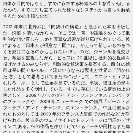
自体が目的ではなく、すでに存在する枠組みの上を通りぬけ る
ための、すでに打ち立てられた様々なシステムから自らを解放
するた めの手段なのだ。
2012 年末に北野武は『間抜けの構造』と題された本を出版し
た。滑稽 を装いながらも、そこでは「間」や距離をめぐって批
判的な問い直しを こめた真摯な思索が繰り広げられている。彼
によると「日本人が得意な “ 間 ” は、かえって新しいものをつ
くる妨げになるのかもしれない [6]」 のだ。ジャンルを混交さ
せ、敷居を重視しながら、ビュフは 20 世紀に 批判的な視線を
投げかけるのみならず、刺激的な解決策を提案する。西 洋の絵
画は長い間アルベルティ流にいうならば歴史と世界に「開かれ
た 窓」として思考されてきたのにたいして、ニコラ・ビュフは
むしろ「扉」 として絵画を見ているのだ。事実、彼は扉の形を
した作品を多く制作し ている。すでに存在している構造物上の
例として、2008 年パリのダイ アン・フォンファステンバーグ
のブティックや、2009 年ニューヨーク での個展「ゲーム・オ
ブ・ラブ・アンド・チャンス」のエントランス、 中庭に展示さ
れたものとしては 2009 年のフランス大使館での作品など が挙
げられる。彼自身のウェブサイトのトップページは門扉のデザ
イン である。彼の作品を作り上げているアーチや円柱もまた扉
のようなもの である。この点にかんしては、敷居を重視するこ