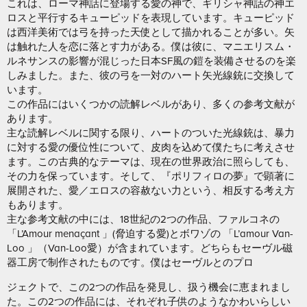
これは、ローマ神話に登場する愛の神で、ギリシャ神話の神エ
ロスと平行するキューピッドを表現しています。キューピッド
は西洋美術では弓を持った天使として描かれることが多い。矢
は触れた人を恋に落とす力がある。僕は彼に、マニエリスム・
ルネサンスの影響が混じった日本SF風の鎧を装備させるのを楽
しみました。また、彼の弓を一対のハート矢光線銃に交換して
います。
この作品にはいくつかの読解レベルがあり、多くの参考文献が
あります。
主な読解レベルに関する限り、ハートのついた光線銃は、暴力
に対する愛の優位性について、皮肉を込めて僕たちに考えさせ
ます。この古典的なテーマは、現在の世界政治に照らしても、
その力を保っています。そして、『ポリフィロの夢』で顕著に
展開された、愛／エロスの容赦ない力という、相反する考え方
もあります。
主な参考文献の中には、18世紀の2つの作品、ファルコネの
「L’Amour menaçant 」(脅迫する愛)とボワゾの 「L’amour Van-
Loo 」（Van-Loo愛）が含まれています。どちらもセーヴル磁
器工房で制作されたものです。僕はセーヴルとのプロ
ジェクトで、この2つの作品を発見し、扱う機会に恵まれまし
た。この2つの作品には、それぞれ子供のようなかわいらしい