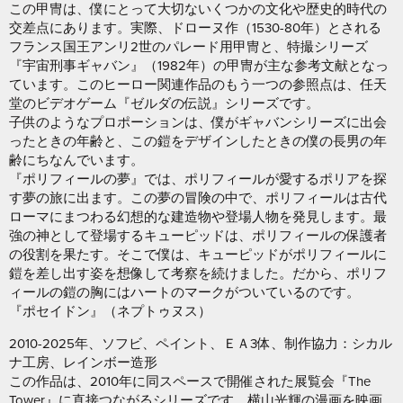
この甲冑は、僕にとって大切ないくつかの文化や歴史的時代の
交差点にあります。実際、ドローヌ作（1530-80年）とされる
フランス国王アンリ2世のパレード用甲冑と、特撮シリーズ
『宇宙刑事ギャバン』（1982年）の甲冑が主な参考文献となっ
ています。このヒーロー関連作品のもう一つの参照点は、任天
堂のビデオゲーム『ゼルダの伝説』シリーズです。
子供のようなプロポーションは、僕がギャバンシリーズに出会
ったときの年齢と、この鎧をデザインしたときの僕の長男の年
齢にちなんでいます。
『ポリフィールの夢』では、ポリフィールが愛するポリアを探
す夢の旅に出ます。この夢の冒険の中で、ポリフィールは古代
ローマにまつわる幻想的な建造物や登場人物を発見します。最
強の神として登場するキューピッドは、ポリフィールの保護者
の役割を果たす。そこで僕は、キューピッドがポリフィールに
鎧を差し出す姿を想像して考察を続けました。だから、ポリフ
ィールの鎧の胸にはハートのマークがついているのです。
『ポセイドン』（ネプトゥヌス）
2010-2025年、ソフビ、ペイント、ＥＡ3体、制作協力：シカル
ナ工房、レインボー造形
この作品は、2010年に同スペースで開催された展覧会『The
Tower』に直接つながるシリーズです。横山光輝の漫画を映画