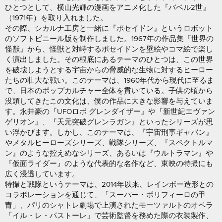
ひとつとして、横山光輝の漫画をアニメ化した『バベル2世』
（1971年）を取り入れました。
その際、シカルナ工房と一緒に『ポセイドン』というロボット
のソフトビニール版を制作しました。1967年の作品集『世界の
怪獣』から、怪獣と対峙するポセイドンを壁絵やコマ絵で楽し
く演出しました。その根底にあるテーマのひとつは、この世界
を破壊しようとする宇宙からの脅威的な生物に対するヒーロー
たちの壮大な戦い。このテーマは、1960年代から現代に至るま
で、日本のポップカルチャー全体を貫いている。子供の頃から
没頭してきたこの文化は、僕の作品に大きな影響を与えていま
す。永井豪の『UFOロボ グレンダイザー』や『新世紀エヴァン
ゲリオン』、『天元突破グレンラガン』といったシリーズが思
い浮かびます。しかし、このテーマは、『宇宙刑事ギャバン』
やメタルヒーローズシリーズ、戦隊シリーズ、『スペクトルマ
ン』のような控えめなシリーズ、あるいは『ウルトラマン』や
『仮面ライダー』のような代表的な名作など、東映の特撮にも
広く浸透しています。
特撮と戦隊というテーマは、2014年以来、レインボー造形との
コラボレーションを通じて、「スーパー・ポリフィーロの甲
冑」、パリのシャトレ劇場で上演されたモーツァルトのオペラ
「イル・レ・パストーレ」で芸術監督を務めた際の衣装製作、