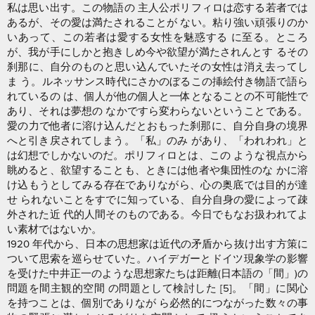
私は思い出す。この物語の 主人公ポリフィロは恋する若者では
あるが、その愛は満たされることが ない。粘り強い頑張りのか
いあって、この若者は愛する女性を魅惑する に至る。ところ
が、我が手にしかと抱きしめ今や欲望が満たされんとす るその
刹那に、自分のものと思い込んでいたその女性は消え去ってし
ま う。ルネッサンス時代にさかのぼるこの挿絵付き物語で語ら
れているの は、個人が他の個人と一体となることの不可能性で
あり、それは夢想の なかですら変わらないということである。
愛の力で他者に溶け込んだとおもった刹那に、自分自身の境界
へと引き戻されてしまう。「私」のみ があり、「われわれ」と
は幻想でしかないのだ。ポリフィロとは、この ような視点から
眺めると、欲望することも、ときには他者や集団性のな かに溶
け込もうとしてみる存在でありながら、心の奥底では目的が達
せ られないことをすでに知っている、自分自身の愛によって疎
外された近 代的人間そのものである。今日でもなお扱われてよ
い素材ではないか。
1920 年代から、日本の思想家は近代の矛盾から抜け出す方策に
ついて思索を巡らせていた。ハイデガーとドイツ現象学の影響
を受けた中井正一のような思想家たちは距離(日本語の「間」)の
問題を間主観的空間 の問題として検討した [5]。「間」に関心
を持つことは、個別でありなが ら必然的につながった数々の事