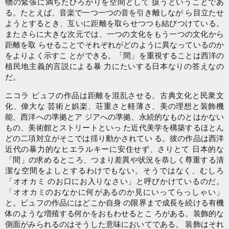
物の緊張に満ちたひろがりを空間として 扱うということであ
る。たとえば、音楽で一つ一つの音を引き離しなが ら目立たせ
ようとするとき、互いに距離を取らせつつも結びつけている。
またさらに大きな次元では、一つの文化をもう一つの文化から
距離を取 らせることでそれぞれがどのように異なっているのか
をよりよく示すこ とができる。「間」を重視することは西洋の
植民地主義的言説による暴 力にたいする日本なりの答えなの
だ。
ニコラ ビュフの作品は距離を混乱させる。古典文化と民衆文
化、偉大な 芸術と娯楽、荘重さと軽薄さ、美の理想と装飾機
能、西洋への準拠とア ジアへの準拠、永続的なものとはかない
もの、美術館とストリートといっ た近代美学を構築するほとん
どの二項対立がそこでは揺り動かされてい る。彼の作品は西洋
近代の暴力的なヒエラルキーに安住せず、さりとて 日本的な
「間」の求めるところ、つまり差異や状況を恭しく尊重する清
潔な空間をよしとするわけでもない。そうではなく、むしろ
「オオカミ のお口にお入りなさい」と呼びかけているのだ。
「オオカミのおなかに何があるのか見にいってらっしゃい」
と。ビュフの作品にはどこか自身 の限界まで成長を続ける有機
体のような増殖する何かをおもわせるとこ ろがある。装飾的な
側面がみられるのはそうした意味においてである。 装飾はそれ