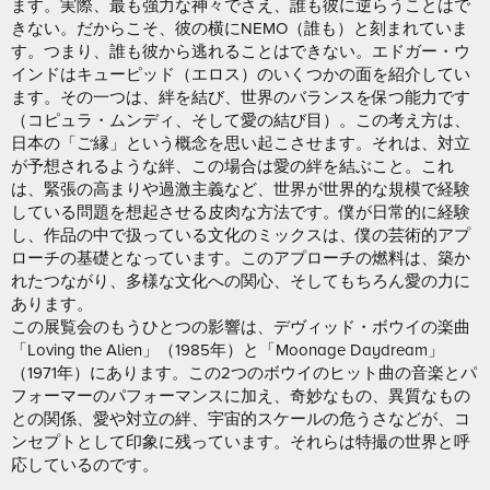
ます。実際、最も強力な神々でさえ、誰も彼に逆らうことはで
きない。だからこそ、彼の横にNEMO（誰も）と刻まれていま
す。つまり、誰も彼から逃れることはできない。エドガー・ウ
インドはキューピッド（エロス）のいくつかの面を紹介してい
ます。その一つは、絆を結び、世界のバランスを保つ能力です
（コピュラ・ムンディ、そして愛の結び目）。この考え方は、
日本の「ご縁」という概念を思い起こさせます。それは、対立
が予想されるような絆、この場合は愛の絆を結ぶこと。これ
は、緊張の高まりや過激主義など、世界が世界的な規模で経験
している問題を想起させる皮肉な方法です。僕が日常的に経験
し、作品の中で扱っている文化のミックスは、僕の芸術的アプ
ローチの基礎となっています。このアプローチの燃料は、築か
れたつながり、多様な文化への関心、そしてもちろん愛の力に
あります。
この展覧会のもうひとつの影響は、デヴィッド・ボウイの楽曲
「Loving the Alien」（1985年）と「Moonage Daydream」
（1971年）にあります。この2つのボウイのヒット曲の音楽とパ
フォーマーのパフォーマンスに加え、奇妙なもの、異質なもの
との関係、愛や対立の絆、宇宙的スケールの危うさなどが、コ
ンセプトとして印象に残っています。それらは特撮の世界と呼
応しているのです。