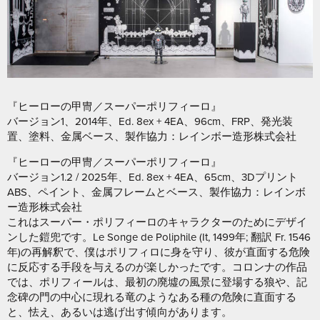
『ヒーローの甲冑／スーパーポリフィーロ』
バージョン1、2014年、Ed. 8ex + 4EA、96cm、FRP、発光装
置、塗料、金属ベース、製作協力：レインボー造形株式会社
『ヒーローの甲冑／スーパーポリフィーロ』
バージョン1.2 / 2025年、Ed. 8ex + 4EA、65cm、3Dプリント
ABS、ペイント、金属フレームとベース、製作協力：レインボ
ー造形株式会社
これはスーパー・ポリフィーロのキャラクターのためにデザイ
ンした鎧兜です。Le Songe de Poliphile (It, 1499年; 翻訳 Fr. 1546
年)の再解釈で、僕はポリフィロに身を守り、彼が直面する危険
に反応する手段を与えるのが楽しかったです。コロンナの作品
では、ポリフィールは、最初の廃墟の風景に登場する狼や、記
念碑の門の中心に現れる竜のようなある種の危険に直面する
と、怯え、あるいは逃げ出す傾向があります。