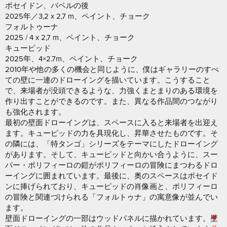
ポセイドン、バベルの後
2025年／3,2 x 2,7 m、ペイント、チョーク
フォルトゥーナ
2025 / 4 x 2,7 m、ペイント、チョーク
キューピッド
2025年、4×2.7m、ペイント、チョーク
2010年や他の多くの機会と同じように、僕はギャラリーのすべ
ての壁に一連のドローイングを描いています。こうすること
で、来場者が没頭できるような、力強くまとまりのある環境を
作り出すことができるのです。また、異なる作品間のつながり
も強化されます。
最初の壁面ドローイングは、スペースに入ると来場者を出迎え
ます。キューピッドの力を具現化し、昇華させたものです。そ
の隣には、「特タンゴ」シリーズをテーマにしたドローイング
があります。そして、キューピッドと向かい合うように、スー
パー・ポリフィーロの鎧がポリフィーロの冒険にまつわるドロ
ーイングに囲まれています。最後に、奥のスペースはポセイド
ンに捧げられており、キューピッドの肖像画と、ポリフィーロ
の冒険と関連づけられる「フォルトゥナ」の寓意像が並んでい
ます。
壁面ドローイングの一部はウッドパネルに描かれています。壁