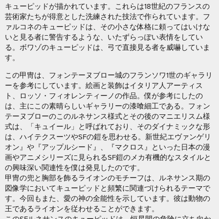
キューピッドが描かれています。これらは18世紀のフランスの
芸術家たちが得意とした洗練された技法で作られています。フ
ァルコネのキューピッドは、その小さな体格に頼ってはいけな
いと見る者に警告するような、いたずらっぽい表情をしてい
る。ボワゾのキューピッドは、弓で直接見る者を威嚇していま
す。
この甲冑は、フォンテーヌブロー城のフランソワ1世のギャラリ
ーを参考にしています。絵画と装飾はイタリア人アーティス
ト、ロッソ・フィオレンティーノの作品。僕が参考にしたの
は、主にこの素晴らしいギャラリーの漆喰細工である。フォン
テーヌブローのこのルネサンス様式とその後のマニエリスム様
式は、「キュイール」と呼ばれており、そのダイナミックな形
は、ハイテクスーツやSFの鎧を思わせる。新世紀エヴァンゲリ
オン』や『アップルシード』、『マクロス』といった日本の漫
画やアニメシリーズに見られるSF鎧のメカ有機的なスタイルと
の興味深い関連性を僕は発見したのです。
甲冑の兜と胸部を飾るライオンのモチーフは、ルネサンス期の
図像学においてキューピッドと頻繁に関連づけられるテーマで
す。今回もまた、愛の神の全能性を示しています。彼は動物の
王であるライオンを従わせることができます。
このSFルネサンスのキューピッドは、恒星間の危険に立ち向か