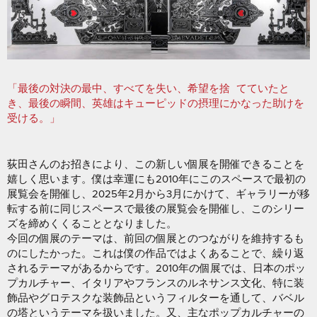
「最後の対決の最中、すべてを失い、希望を捨 てていたと
き、最後の瞬間、英雄はキューピッドの摂理にかなった助けを
受ける。」
荻田さんのお招きにより、この新しい個展を開催できることを
嬉しく思います。僕は幸運にも2010年にこのスペースで最初の
展覧会を開催し、2025年2月から3月にかけて、ギャラリーが移
転する前に同じスペースで最後の展覧会を開催し、このシリー
ズを締めくくることとなりました。
今回の個展のテーマは、前回の個展とのつながりを維持するも
のにしたかった。これは僕の作品ではよくあることで、繰り返
されるテーマがあるからです。2010年の個展では、日本のポッ
プカルチャー、イタリアやフランスのルネサンス文化、特に装
飾品やグロテスクな装飾品というフィルターを通して、バベル
の塔というテーマを扱いました。又、主なポップカルチャーの