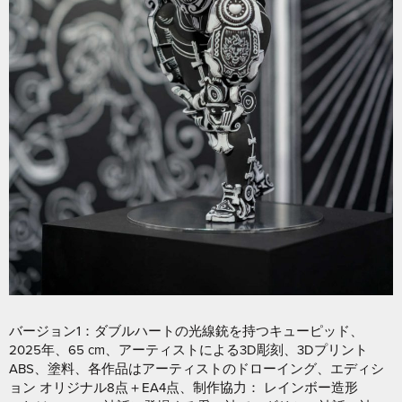
バージョン1：ダブルハートの光線銃を持つキューピッド、
2025年、65 cm、アーティストによる3D彫刻、3Dプリント
ABS、塗料、各作品はアーティストのドローイング、エディシ
ョン オリジナル8点＋EA4点、制作協力： レインボー造形