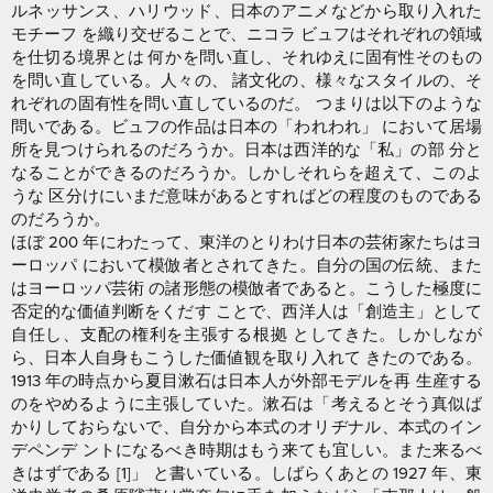
ルネッサンス、ハリウッド、日本のアニメなどから取り入れた
モチーフ を織り交ぜることで、ニコラ ビュフはそれぞれの領域
を仕切る境界とは 何かを問い直し、それゆえに固有性そのもの
を問い直している。人々の、 諸文化の、様々なスタイルの、そ
れぞれの固有性を問い直しているのだ。 つまりは以下のような
問いである。ビュフの作品は日本の「われわれ」 において居場
所を見つけられるのだろうか。日本は西洋的な「私」の部 分と
なることができるのだろうか。しかしそれらを超えて、このよ
うな 区分けにいまだ意味があるとすればどの程度のものである
のだろうか。
ほぼ 200 年にわたって、東洋のとりわけ日本の芸術家たちはヨ
ーロッパ において模倣者とされてきた。自分の国の伝統、また
はヨーロッパ芸術 の諸形態の模倣者であると。こうした極度に
否定的な価値判断をくだす ことで、西洋人は「創造主」として
自任し、支配の権利を主張する根拠 としてきた。しかしなが
ら、日本人自身もこうした価値観を取り入れて きたのである。
1913 年の時点から夏目漱石は日本人が外部モデルを再 生産する
のをやめるように主張していた。漱石は「考えるとそう真似ば
かりしておらないで、自分から本式のオリヂナル、本式のイン
デペンデ ントになるべき時期はもう来ても宜しい。また来るべ
きはずである [1]」 と書いている。しばらくあとの 1927 年、東