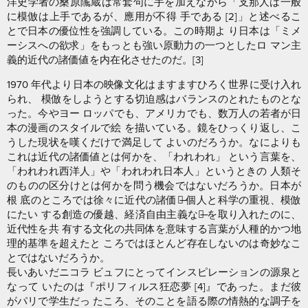
洋史学者の桑原隲蔵は常套句に手を加えながら「支那人は一般
に模倣は上手であるが、應用が不得 手である [2]」と述べるこ
とで日本の優位性を強調している。この時期よ り日本は「ミメ
ーシスへの欲求」をもっとも強い原動力の一つとしたロ マン主
義的近代の諸価値を内在化させたのだ。[3]
1970 年代より日本の映像文化はますますひろく世界に受け入れ
られ、 模倣をしようとする切迫感はバランスのとれたものとな
った。今やヨー ロッパでも、アメリカでも、数万人の若者が日
本の漫画のスタイルで絵 を描いている。鏡をひっくり返し、こ
うした現状を嘆くだけで満足して よいのだろうか。なによりも
これは近代の諸価値とは何かを、「われわれ」 という言葉を、
「われわれ西洋人」や「われわれ日本人」というときの 人類そ
のものの区分けとは何かを問う機会ではないだろうか。日本が
根 底のところでは徐々に近代の諸価値̶ 個人と科学の重視、模倣
にたい する創造の優越、経済自由主義など̶ を取り入れたのに、
近代性を共 有する文化の共同体を意味する言葉が人種的かつ地
理的基準を超えたと ころではほとんど存在しないのは奇妙なこ
とではないだろうか。
長いあいだニコラ ビュフにとってインスピレーションの源泉と
なって いたのは『ポリフィルス狂恋夢 [4]』であった。まだ彼
がパリで学生だっ たころ、そのことを語る際の情熱的な調子を