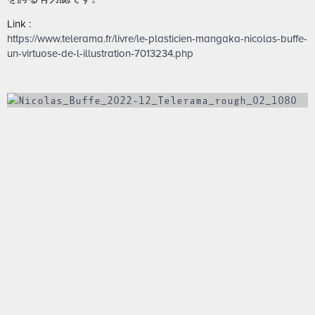
Link :
https://www.telerama.fr/livre/le-plasticien-mangaka-nicolas-buffe-
un-virtuose-de-l-illustration-7013234.php