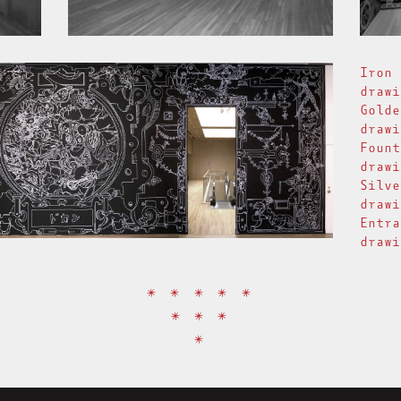
Iron
drawi
Gold
drawi
Foun
drawi
Silv
drawi
Entr
drawi
* * * * *
* * *
*