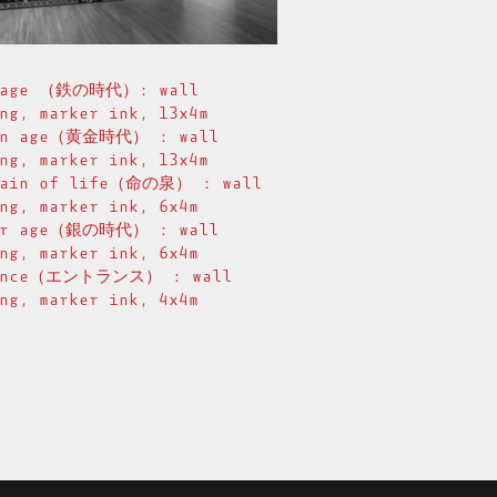
 age （鉄の時代）: wall
ng, marker ink, 13x4m
en age（黄金時代） : wall
ng, marker ink, 13x4m
tain of life（命の泉） : wall
ng, marker ink, 6x4m
er age（銀の時代） : wall
ng, marker ink, 6x4m
ance（エントランス） : wall
ng, marker ink, 4x4m