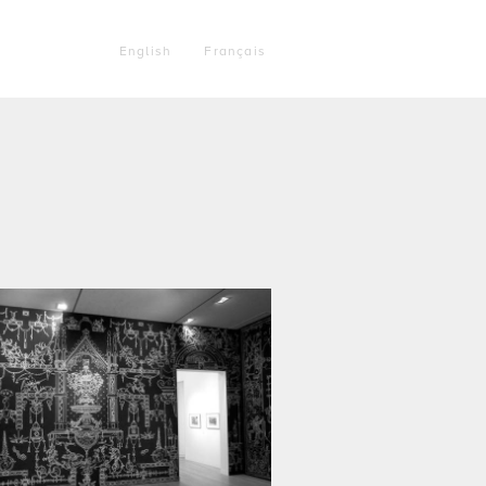
English
Français