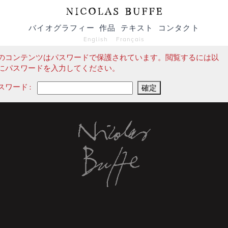
バイオグラフィー
作品
テキスト
コンタクト
English
Français
のコンテンツはパスワードで保護されています。閲覧するには以
にパスワードを入力してください。
スワード: