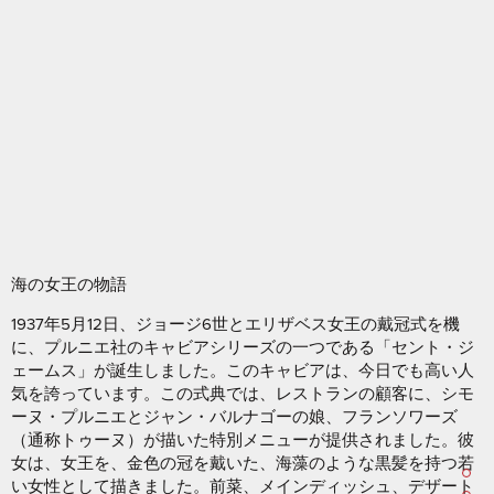
海の女王の物語
1937年5月12日、ジョージ6世とエリザベス女王の戴冠式を機
に、プルニエ社のキャビアシリーズの一つである「セント・ジ
ェームス」が誕生しました。このキャビアは、今日でも高い人
気を誇っています。この式典では、レストランの顧客に、シモ
ーヌ・プルニエとジャン・バルナゴーの娘、フランソワーズ
（通称トゥーヌ）が描いた特別メニューが提供されました。彼
女は、女王を、金色の冠を戴いた、海藻のような黒髪を持つ若
い女性として描きました。前菜、メインディッシュ、デザート