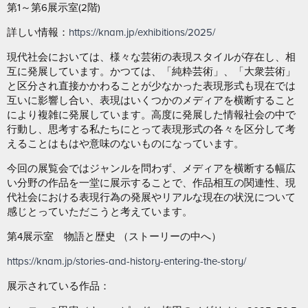
第1～第6展示室(2階)
詳しい情報：
https://knam.jp/exhibitions/2025/
現代社会においては、様々な芸術の表現スタイルが存在し、相
互に発展しています。かつては、「純粋芸術」、「大衆芸術」
と区分され直接かかわることが少なかった表現形式も現在では
互いに影響し合い、表現はいくつかのメディアを横断すること
により複雑に発展しています。高度に発展した情報社会の中で
行動し、思考する私たちにとって表現形式の各々を区分して考
えることはもはや意味のないものになっています。
今回の展覧会ではジャンルを問わず、メディアを横断する幅広
い分野の作品を一堂に展示することで、作品相互の関連性、現
代社会における表現行為の発展やリアルな現在の状況について
感じとっていただこうと考えています。
第4展示室 物語と歴史 （ストーリーの中へ）
https://knam.jp/stories-and-history-entering-the-story/
展示されている作品：